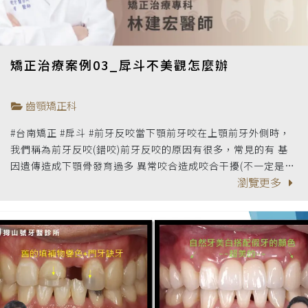
矯正治療案例03_戽斗不美觀怎麼辦
齒顎矯正科
#台南矯正 #戽斗 #前牙反咬當下顎前牙咬在上顎前牙外側時，
我們稱為前牙反咬(錯咬)前牙反咬的原因有很多，常見的有 基
因遺傳造成下顎骨發育過多 異常咬合造成咬合干擾(不一定是骨
瀏覽更多
頭的問題)前牙反咬會造成 #琺瑯質過度磨耗也因為不當的咬合
力量，可能還會造成 #牙齒鬆動斷裂、牙齦損傷、牙周、顳顎關
節障礙等問題。甚至可能讓青春期的小朋友上顎發育受限，使
戽斗問題變得更嚴重呢!你也有像照片中這樣的牙齒排列狀況嗎?
快來電預約諮詢吧!!06-2229918 拇舢號牙醫診所關心您#衛福部
齒顎矯正專科林建宏醫師#衛福部齒顎矯正專科郭亭余醫師#衛
福部齒顎矯正專科黃愉惠醫師#齒顎矯正 #隱形矯正