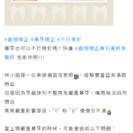
#齒顎矯正
#暴牙矯正
#不打骨釘
暴牙也可以不打骨釘嗎? 快讓
#齒顎矯正專科黃聆育
醫師
告訴你吧!!!
林小姐是一位美語補習班老師
，經驗豐富且有滿腔
熱血
但是因為牙齒排列不整齊及嚴重暴牙，嘴唇無法自然
閉合
常常嚴重影響發音，"t" 和 "d" 傻傻分不清
當上顎嚴重暴牙的時候，可能會造成以下問題：