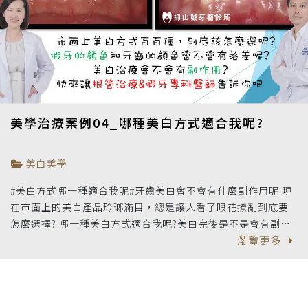
美學治療案例04_哪種美白方式適合我呢?
美白美學
#美白方式哪一種適合我呢#牙齒美白會不會有什麼副作用呢 現
在市面上的美白產品玲瑯滿目，總是讓人看了眼花撩亂到底要
怎麼選擇? 哪一種美白方式適合我呢?美白完後是不是會有副作
瀏覽更多
用? 多久適合做一次治療呢?快來讓 #根管治療專科謝旻芸醫師
和 #贋復假牙專科張庭維醫師 來告訴你吧!!!!有哪些方式可以讓
牙齒變白呢?1. 噴砂：讓牙齒恢復 #原色，適合去除茶垢菸垢2.
居家美白：療程4-6周，術後敏感機率較低3. 冷光美白：當天完
成後即可 #速白，後續再延續2周居家美白。因藥劑較強效，術