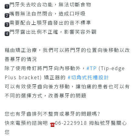
門牙失去咬合功能，無法切斷食物
嘴唇無法自然閉合，造成口呼吸
需要配合上顎牙齒發出的音不標準
門牙露出比例不正確，影響笑容外觀
藉由矯正治療，我們可以將門牙的位置向後移動以改
善暴牙的情況
除了使用骨釘將門牙向內移動外，
#TP
(Tip-edge
Plus bracket) 矯正器的
#切角式托槽設計
可以有效使牙齒向後方移動，讓怕痛的患者也可以有
不同的選擇方式，改善暴牙的問題
您也有牙齒排列不整齊或暴牙的問題嗎?
快來電預約諮詢吧
06-2229918 拇舢號牙醫關心
您