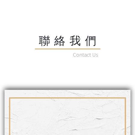
後較易出現牙齒敏感的狀況。4. 齒內美白：適合 #根管治療後造
成的牙齒變色5. 陶瓷貼片：顏色可調控幅度大，但需要 #修磨牙
齒美白效果可以維持多久呢?#依據每個人的飲食習慣不同會影
響美白的效果喝咖啡、喝茶、抽菸等習慣都會造成牙齒染色喔1.
噴砂：，約可維持3~6個月2. 居家美白：約可維持6個月3. 冷光
聯絡我們
美白：約可維持6個月4. 齒內美白：恢復一般牙齒顏色5. 陶瓷貼
片：表面不易附著雜質，但需合併定期回診維持良好的口腔健
Contact Us
康謝醫師也提醒大家#牙齒美白屬於牙科治療範疇建議都要諮詢
牙科醫師評估牙齒的狀況之後根據每位患者的狀況擬定適合的
治療計畫喔!!!#若有蛀牙牙周病根管治療等其他牙齒狀況都建議
在美白治療開始之前要先處理完畢唷~還在等什麼呢? 快來電預
約評估諮詢吧!!拇山號牙醫診所關心您 06-2229918#雙專科聯手
出擊 #甜美微笑通通給你#牙齒美白 #美容牙科 #陶瓷貼片 #3D
齒雕